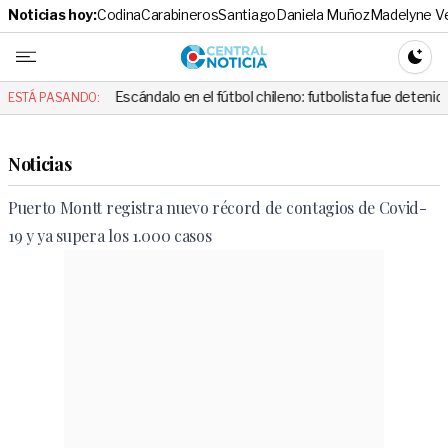
Noticias hoy:
Codina
Carabineros
Santiago
Daniela Muñoz
Madelyne V
Central No
CAMBI
Escándalo en el fútbol chileno: futbolista fue detenido tras casi atr
ESTÁ PASANDO:
Noticias
Puerto Montt registra nuevo récord de contagios de Covid-
19 y ya supera los 1.000 casos