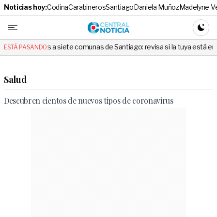
Noticias hoy:
Codina
Carabineros
Santiago
Daniela Muñoz
Madelyne V
Central No
CAMBI
a siete comunas de Santiago: revisa si la tuya está en la lista
C
ESTÁ PASANDO:
Salud
Descubren cientos de nuevos tipos de coronavirus