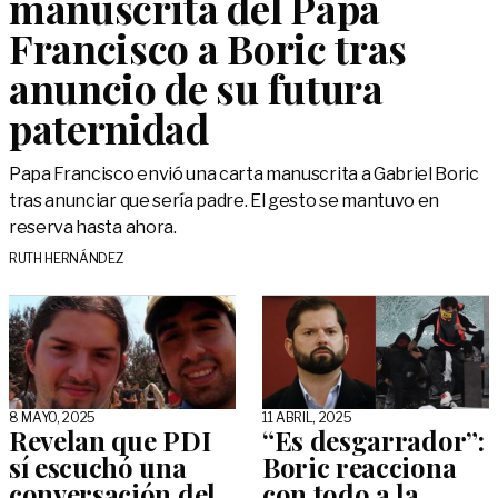
manuscrita del Papa
Francisco a Boric tras
anuncio de su futura
paternidad
Papa Francisco envió una carta manuscrita a Gabriel Boric
tras anunciar que sería padre. El gesto se mantuvo en
reserva hasta ahora.
RUTH HERNÁNDEZ
8 MAYO, 2025
11 ABRIL, 2025
Revelan que PDI
“Es desgarrador”:
sí escuchó una
Boric reacciona
conversación del
con todo a la