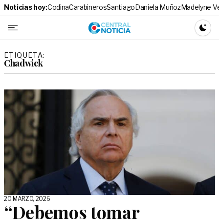
Noticias hoy:
Codina
Carabineros
Santiago
Daniela Muñoz
Madelyne V
Central No
CAMBI
ETIQUETA:
Chadwick
20 MARZO, 2026
“Debemos tomar