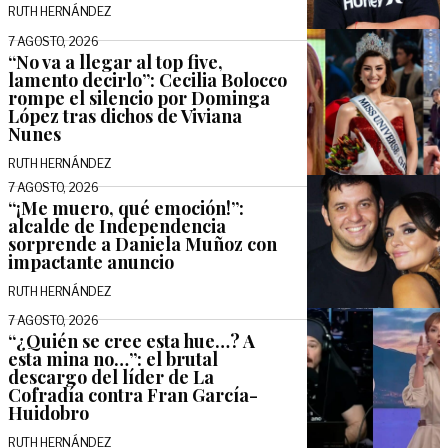
RUTH HERNÁNDEZ
7 AGOSTO, 2026
“No va a llegar al top five,
lamento decirlo”: Cecilia Bolocco
rompe el silencio por Dominga
López tras dichos de Viviana
Nunes
RUTH HERNÁNDEZ
7 AGOSTO, 2026
“¡Me muero, qué emoción!”:
alcalde de Independencia
sorprende a Daniela Muñoz con
impactante anuncio
RUTH HERNÁNDEZ
7 AGOSTO, 2026
“¿Quién se cree esta hue…? A
esta mina no…”: el brutal
descargo del líder de La
Cofradía contra Fran García-
Huidobro
RUTH HERNÁNDEZ