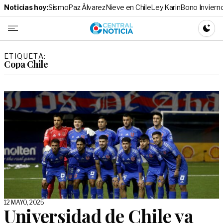
Noticias hoy:
Sismo
Paz Álvarez
Nieve en Chile
Ley Karin
Bono Inviern
Central No
CAMBI
ETIQUETA:
Copa Chile
12 MAYO, 2025
Universidad de Chile ya