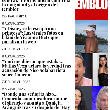
central: Informe oficial confirma
la magnitud y el origen del
temblor
CENTRAL NOTICIA
8 AGOSTO, 2026
“A Disney se le escapó una
princesa”: Las virales fotos en
bikini de Vivianne Dietz que
paralizan la web
ZURELLYS VILLEGAS
8 AGOSTO, 2026
“A mí me dijeron que estaba…”:
Matías Vega aclara la verdad tras
acusación de Nico Solabarrieta
sobre Guarén
ZURELLYS VILLEGAS
8 AGOSTO, 2026
“Donde una señorita hizo…”:
Conocida comunicadora rompe
el silencio y apunta a Daniela
Aránguiz tras su despido de ‘Hay