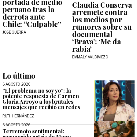
portada de medio
Claudia Conserva
peruano tras la
arremete contra
derrota ante
los medios por
Chile: “Culpable”
rumores sobre su
documental
JOSÉ GUERRA
‘Brava’: ‘Me da
rabia’
EMMALY VALDIVIEZO
Lo último
6 AGOSTO, 2026
“El problema no soy yo”: la
potente respuesta de Carmen
Gloria Arroyo a los brutales
mensajes que recibió en redes
RUTH HERNÁNDEZ
6 AGOSTO, 2026
Terremoto sentimental:
reconocida actriz de Mega