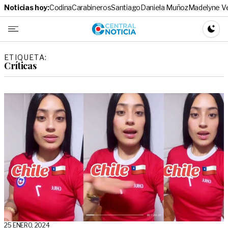
Noticias hoy:
Codina
Carabineros
Santiago
Daniela Muñoz
Madelyne V
Central No
CAMBI
ETIQUETA:
Críticas
25 ENERO, 2024