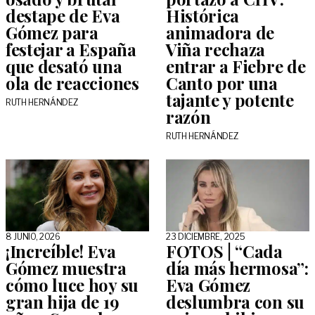
destape de Eva
Histórica
Gómez para
animadora de
festejar a España
Viña rechaza
que desató una
entrar a Fiebre de
ola de reacciones
Canto por una
tajante y potente
RUTH HERNÁNDEZ
razón
RUTH HERNÁNDEZ
8 JUNIO, 2026
23 DICIEMBRE, 2025
¡Increíble! Eva
FOTOS | “Cada
Gómez muestra
día más hermosa”:
cómo luce hoy su
Eva Gómez
gran hija de 19
deslumbra con su