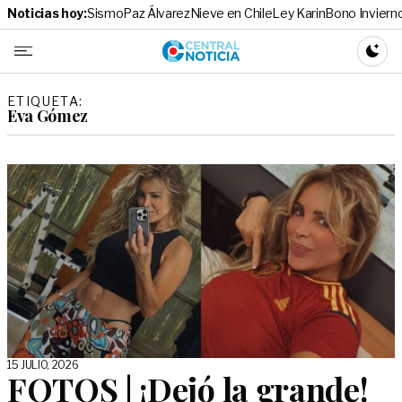
Noticias hoy:
Sismo
Paz Álvarez
Nieve en Chile
Ley Karin
Bono Inviern
Central No
CAMBI
ETIQUETA:
Eva Gómez
15 JULIO, 2026
FOTOS | ¡Dejó la grande!