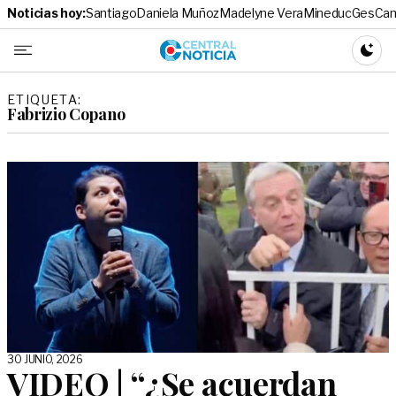
Noticias hoy:
Santiago
Daniela Muñoz
Madelyne Vera
Mineduc
Ges
Cam
Central No
CAMBI
ETIQUETA:
Fabrizio Copano
30 JUNIO, 2026
VIDEO | “¿Se acuerdan