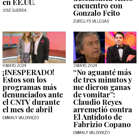
en EE.UU.
encuentro con
Gonzalo Feito
JOSÉ GUERRA
ZURELLYS VILLEGAS
9 MAYO, 2024
3 MAYO, 2024
¡INESPERADO!
“No aguanté más
Estos son los
de tres minutos y
programas más
me dieron ganas
denunciados ante
de vomitar”:
el CNTV durante
Claudio Reyes
el mes de abril
arremetió contra
El Antídoto de
EMMALY VALDIVIEZO
Fabrizio Copano
EMMALY VALDIVIEZO