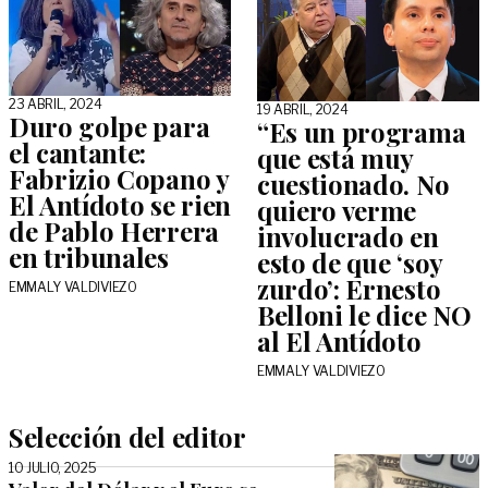
23 ABRIL, 2024
19 ABRIL, 2024
Duro golpe para
“Es un programa
el cantante:
que está muy
Fabrizio Copano y
cuestionado. No
El Antídoto se rien
quiero verme
de Pablo Herrera
involucrado en
en tribunales
esto de que ‘soy
zurdo’: Ernesto
EMMALY VALDIVIEZO
Belloni le dice NO
al El Antídoto
EMMALY VALDIVIEZO
Selección del editor
10 JULIO, 2025