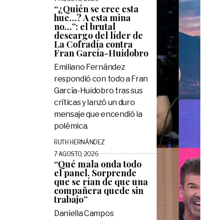
“¿Quién se cree esta
hue…? A esta mina
no…”: el brutal
descargo del líder de
La Cofradía contra
Fran García-Huidobro
Emiliano Fernández
respondió con todo a Fran
García-Huidobro tras sus
críticas y lanzó un duro
mensaje que encendió la
polémica.
RUTH HERNÁNDEZ
7 AGOSTO, 2026
“Qué mala onda todo
el panel. Sorprende
que se rían de que una
compañera quede sin
trabajo”
Daniella Campos