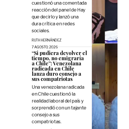
cuestionó una comentada
reacción del panel de Hay
que decirlo y lanzó una
dura crítica en redes
sociales.
RUTH HERNÁNDEZ
7 AGOSTO, 2026
“Si pudiera devolver el
tiempo, no emigraría
a Chile”: Venezolana
radicada en Chile
lanza duro consejo a
sus compatriotas
Una venezolana radicada
en Chile cuestionó la
realidad laboral del país y
sorprendió con un tajante
consejo a sus
compatriotas.