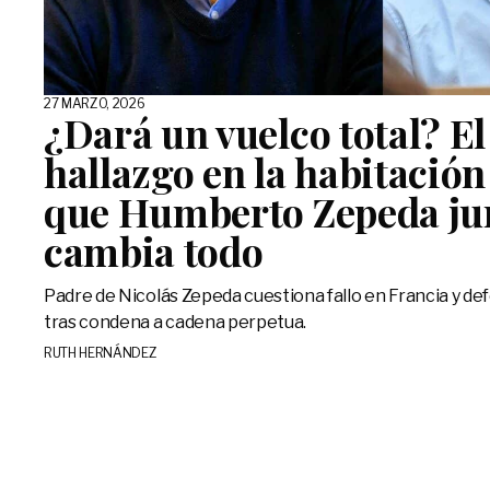
27 MARZO, 2026
¿Dará un vuelco total? El
hallazgo en la habitació
que Humberto Zepeda jur
cambia todo
Padre de Nicolás Zepeda cuestiona fallo en Francia y d
tras condena a cadena perpetua.
RUTH HERNÁNDEZ