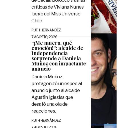
de Cecilia Bolocco tras las
críticas de Viviana Nunes
luego del Miss Universo
Chile.
RUTH HERNÁNDEZ
7 AGOSTO, 2026
“¡Me muero, qué
emoción!”: alcalde de
Independencia
sorprende a Daniela
Muñoz con impactante
anuncio
Daniela Muñoz
protagonizó un especial
anuncio junto al alcalde
Agustín Iglesias que
desató una ola de
reacciones.
RUTH HERNÁNDEZ
7 AGOSTO, 2026