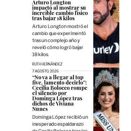
Arturo Longton
impactó al mostrar su
increíble cambio físico
tras bajar 18 kilos
Arturo Longton mostró el
cambio que experimentó
tras un complejo año y
reveló cómo logró bajar
18 kilos.
RUTH HERNÁNDEZ
7 AGOSTO, 2026
“No va a llegar al top
five, lamento decirlo”:
Cecilia Bolocco rompe
el silencio por
Dominga López tras
dichos de Viviana
Nunes
Dominga López recibió un
inesperado espaldarazo