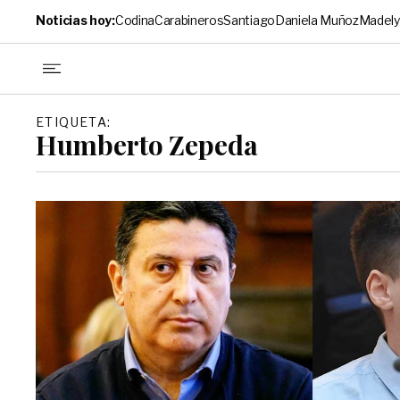
Noticias hoy:
Codina
Carabineros
Santiago
Daniela Muñoz
Madely
ETIQUETA:
Humberto Zepeda