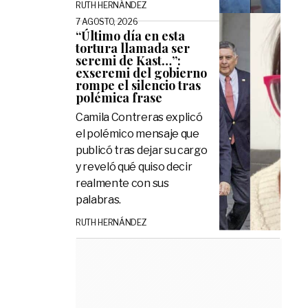
RUTH HERNÁNDEZ
7 AGOSTO, 2026
“Último día en esta
tortura llamada ser
seremi de Kast…”:
exseremi del gobierno
rompe el silencio tras
polémica frase
Camila Contreras explicó
el polémico mensaje que
publicó tras dejar su cargo
y reveló qué quiso decir
realmente con sus
palabras.
RUTH HERNÁNDEZ