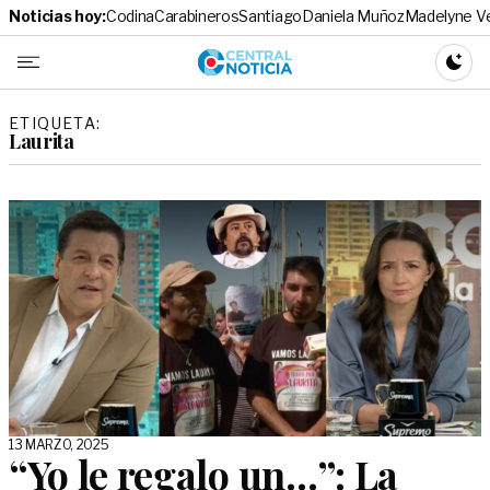
Noticias hoy:
Codina
Carabineros
Santiago
Daniela Muñoz
Madelyne V
Central No
CAMBI
ETIQUETA:
Laurita
13 MARZO, 2025
“Yo le regalo un…”: La