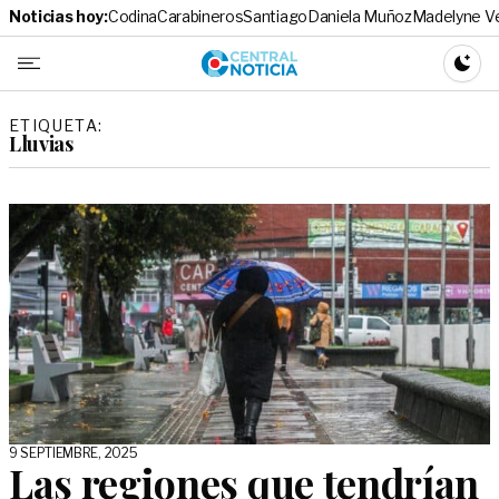
Noticias hoy:
Codina
Carabineros
Santiago
Daniela Muñoz
Madelyne V
Central No
CAMBI
ETIQUETA:
Lluvias
9 SEPTIEMBRE, 2025
Las regiones que tendrían