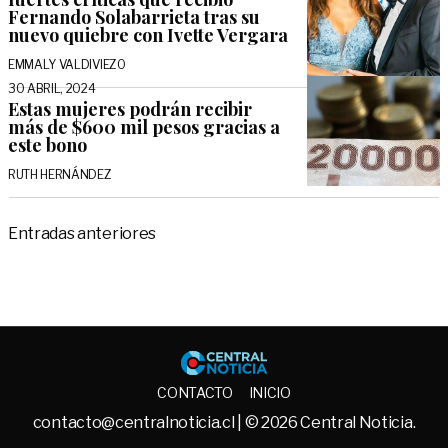
Fernando Solabarrieta tras su
nuevo quiebre con Ivette Vergara
EMMALY VALDIVIEZO
30 ABRIL, 2024
Estas mujeres podrán recibir
más de $600 mil pesos gracias a
este bono
RUTH HERNÁNDEZ
Navegación
Entradas anteriores
de
entradas
Central No
CONTACTO
INICIO
contacto@centralnoticia.cl
| © 2026 Central Noticia.