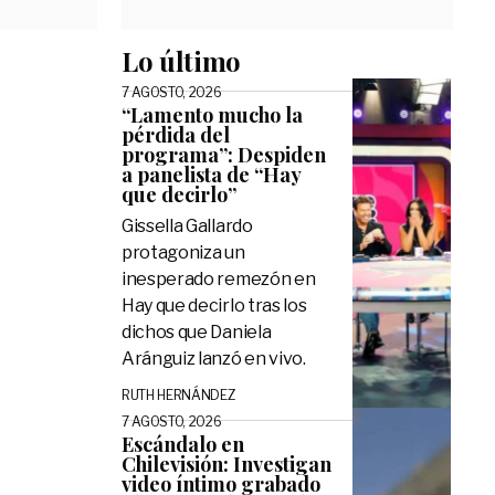
Lo último
7 AGOSTO, 2026
“Lamento mucho la
pérdida del
programa”: Despiden
a panelista de “Hay
que decirlo”
Gissella Gallardo
protagoniza un
inesperado remezón en
Hay que decirlo tras los
dichos que Daniela
Aránguiz lanzó en vivo.
RUTH HERNÁNDEZ
7 AGOSTO, 2026
Escándalo en
Chilevisión: Investigan
video íntimo grabado