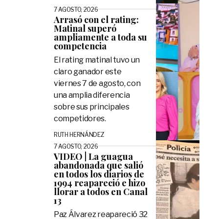
7 AGOSTO, 2026
Arrasó con el rating:
Matinal superó
ampliamente a toda su
competencia
El rating matinal tuvo un
claro ganador este
viernes 7 de agosto, con
una amplia diferencia
sobre sus principales
competidores.
RUTH HERNÁNDEZ
7 AGOSTO, 2026
VIDEO | La guagua
abandonada que salió
en todos los diarios de
1994 reapareció e hizo
llorar a todos en Canal
13
Paz Álvarez reapareció 32