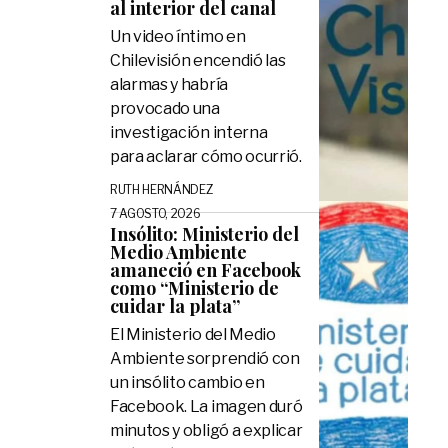
al interior del canal
Un video íntimo en
Chilevisión encendió las
alarmas y habría
provocado una
investigación interna
para aclarar cómo ocurrió.
RUTH HERNÁNDEZ
7 AGOSTO, 2026
Insólito: Ministerio del
Medio Ambiente
amaneció en Facebook
como “Ministerio de
cuidar la plata”
El Ministerio del Medio
Ambiente sorprendió con
un insólito cambio en
Facebook. La imagen duró
minutos y obligó a explicar