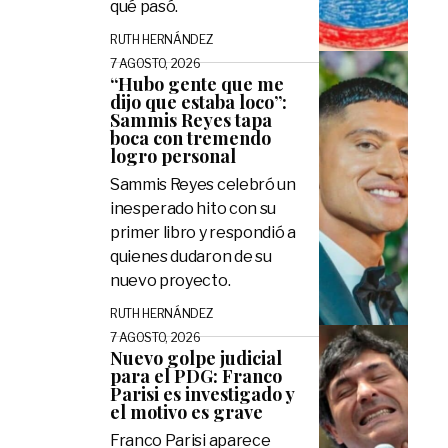
qué pasó.
RUTH HERNÁNDEZ
7 AGOSTO, 2026
“Hubo gente que me
dijo que estaba loco”:
Sammis Reyes tapa
boca con tremendo
logro personal
Sammis Reyes celebró un
inesperado hito con su
primer libro y respondió a
quienes dudaron de su
nuevo proyecto.
RUTH HERNÁNDEZ
7 AGOSTO, 2026
Nuevo golpe judicial
para el PDG: Franco
Parisi es investigado y
el motivo es grave
Franco Parisi aparece