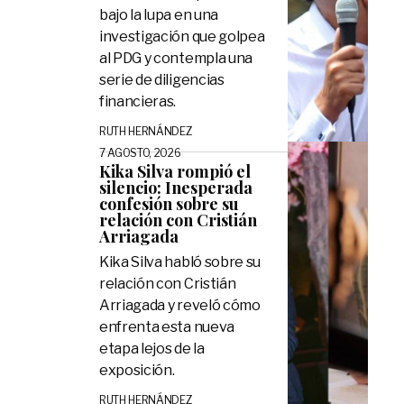
bajo la lupa en una
investigación que golpea
al PDG y contempla una
serie de diligencias
financieras.
RUTH HERNÁNDEZ
7 AGOSTO, 2026
Kika Silva rompió el
silencio: Inesperada
confesión sobre su
relación con Cristián
Arriagada
Kika Silva habló sobre su
relación con Cristián
Arriagada y reveló cómo
enfrenta esta nueva
etapa lejos de la
exposición.
RUTH HERNÁNDEZ