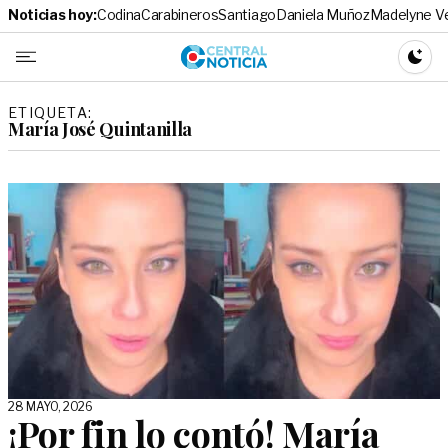
Noticias hoy:
Codina
Carabineros
Santiago
Daniela Muñoz
Madelyne V
Central No
CAMBI
ETIQUETA:
María José Quintanilla
28 MAYO, 2026
¡Por fin lo contó! María