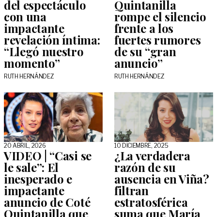
del espectáculo
Quintanilla
con una
rompe el silencio
impactante
frente a los
revelación íntima:
fuertes rumores
“Llegó nuestro
de su “gran
momento”
anuncio”
RUTH HERNÁNDEZ
RUTH HERNÁNDEZ
20 ABRIL, 2026
10 DICIEMBRE, 2025
VIDEO | “Casi se
¿La verdadera
le sale”: El
razón de su
inesperado e
ausencia en Viña?
impactante
filtran
anuncio de Coté
estratosférica
Quintanilla que
suma que María