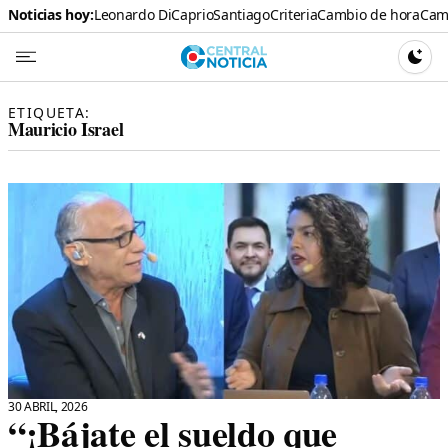
Noticias hoy:
Leonardo DiCaprio
Santiago
Criteria
Cambio de hora
Cami
Central N
CAMBI
ETIQUETA:
Mauricio Israel
30 ABRIL, 2026
“¡Bájate el sueldo que