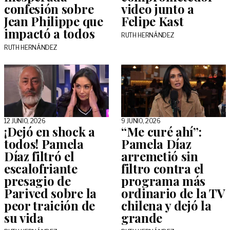
confesión sobre
video junto a
Jean Philippe que
Felipe Kast
impactó a todos
RUTH HERNÁNDEZ
RUTH HERNÁNDEZ
12 JUNIO, 2026
9 JUNIO, 2026
¡Dejó en shock a
“Me curé ahí”:
todos! Pamela
Pamela Díaz
Díaz filtró el
arremetió sin
escalofriante
filtro contra el
presagio de
programa más
Parived sobre la
ordinario de la TV
peor traición de
chilena y dejó la
su vida
grande