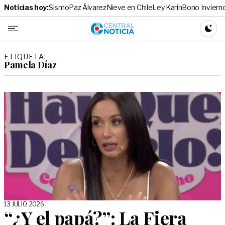
Noticias hoy:
Sismo
Paz Álvarez
Nieve en Chile
Ley Karin
Bono Inviern
Central No
CAMBI
ETIQUETA:
Pamela Díaz
13 JULIO, 2026
“¿Y el papá?”: La Fiera