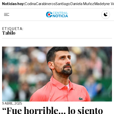
Noticias hoy:
Codina
Carabineros
Santiago
Daniela Muñoz
Madelyne V
Central No
CAMBI
ETIQUETA:
Tabilo
9 ABRIL, 2025
“Fue horrible… lo siento