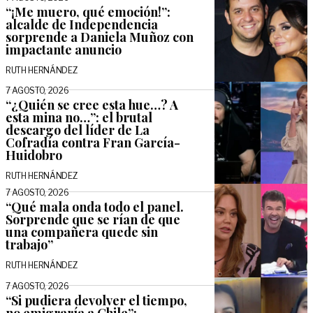
“¡Me muero, qué emoción!”:
alcalde de Independencia
sorprende a Daniela Muñoz con
impactante anuncio
RUTH HERNÁNDEZ
7 AGOSTO, 2026
“¿Quién se cree esta hue…? A
esta mina no…”: el brutal
descargo del líder de La
Cofradía contra Fran García-
Huidobro
RUTH HERNÁNDEZ
7 AGOSTO, 2026
“Qué mala onda todo el panel.
Sorprende que se rían de que
una compañera quede sin
trabajo”
RUTH HERNÁNDEZ
7 AGOSTO, 2026
“Si pudiera devolver el tiempo,
no emigraría a Chile”: