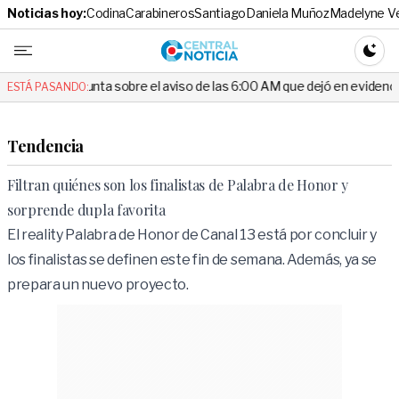
Noticias hoy:
Codina
Carabineros
Santiago
Daniela Muñoz
Madelyne V
Central No
CAMBI
gunta sobre el aviso de las 6:00 AM que dejó en evidencia al Delegado
ESTÁ PASANDO:
Tendencia
Filtran quiénes son los finalistas de Palabra de Honor y
sorprende dupla favorita
El reality Palabra de Honor de Canal 13 está por concluir y
los finalistas se definen este fin de semana. Además, ya se
prepara un nuevo proyecto.