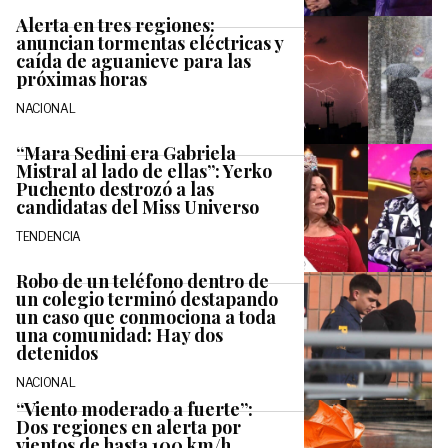
Alerta en tres regiones:
anuncian tormentas eléctricas y
caída de aguanieve para las
próximas horas
NACIONAL
“Mara Sedini era Gabriela
Mistral al lado de ellas”: Yerko
Puchento destrozó a las
candidatas del Miss Universo
TENDENCIA
Robo de un teléfono dentro de
un colegio terminó destapando
un caso que conmociona a toda
una comunidad: Hay dos
detenidos
NACIONAL
“Viento moderado a fuerte”:
Dos regiones en alerta por
vientos de hasta 100 km/h