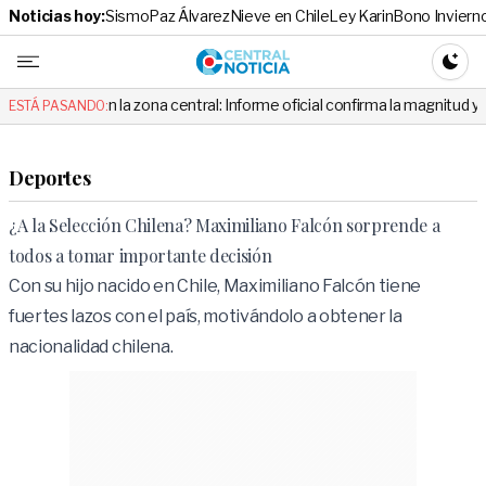
Noticias hoy:
Sismo
Paz Álvarez
Nieve en Chile
Ley Karin
Bono Inviern
Central No
CAMBI
en la zona central: Informe oficial confirma la magnitud y el origen del 
ESTÁ PASANDO:
Deportes
¿A la Selección Chilena? Maximiliano Falcón sorprende a
todos a tomar importante decisión
Con su hijo nacido en Chile, Maximiliano Falcón tiene
fuertes lazos con el país, motivándolo a obtener la
nacionalidad chilena.