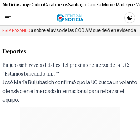
Noticias hoy:
Codina
Carabineros
Santiago
Daniela Muñoz
Madelyne V
Central No
CAMBI
unta sobre el aviso de las 6:00 AM que dejó en evidencia al Delegado
ESTÁ PASANDO:
Deportes
Buljubasich revela detalles del próximo refuerzo de la UC:
“Estamos buscando un…”
José María Buljubasich confirmó que la UC busca un volante
ofensivo en el mercado internacional para reforzar el
equipo.