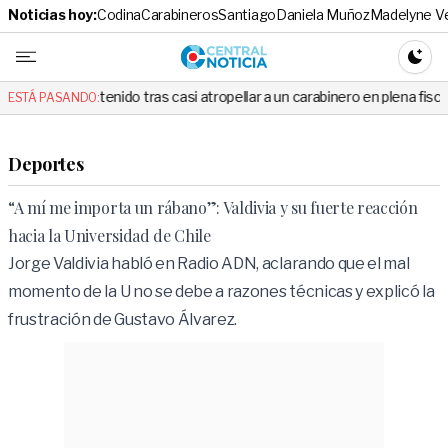
Noticias hoy:
Codina
Carabineros
Santiago
Daniela Muñoz
Madelyne V
Central No
CAMBI
tenido tras casi atropellar a un carabinero en plena fiscalización
ESTÁ PASANDO:
Deportes
“A mí me importa un rábano”: Valdivia y su fuerte reacción
hacia la Universidad de Chile
Jorge Valdivia habló en Radio ADN, aclarando que el mal
momento de la U no se debe a razones técnicas y explicó la
frustración de Gustavo Álvarez.