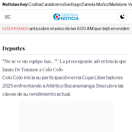
Noticias hoy:
Codina
Carabineros
Santiago
Daniela Muñoz
Madelyne V
Central No
CAMBI
gunta sobre el aviso de las 6:00 AM que dejó en evidencia al Delegado
ESTÁ PASANDO:
Deportes
“No se ve un equipo tan…”: La preocupante advertencia que
lanzo De Tezanos a Colo Colo
Colo Colo inicia su participación en la Copa Libertadores
2025 enfrentando a Atlético Bucaramanga. Descubre las
claves de su rendimiento actual.