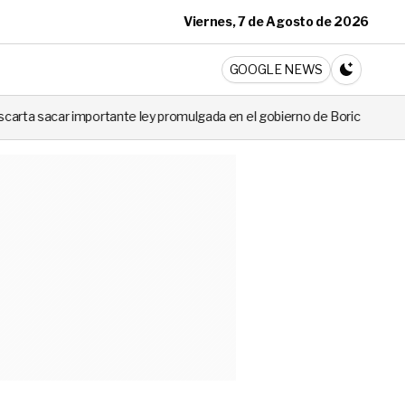
Viernes, 7 de Agosto de 2026
ticia
GOOGLE NEWS
CAMBIA A 
 ley promulgada en el gobierno de Boric
VIDEO | La guagua abando