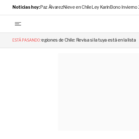
Noticias hoy:
Paz Álvarez
Nieve en Chile
Ley Karin
Bono Invierno
nes de Chile: Revisa si la tuya está en la lista
“Cuando alguien ut
ESTÁ PASANDO: