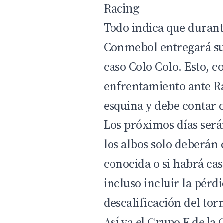
Racing
Todo indica que duran
Conmebol entregará su f
caso Colo Colo. Esto, c
enfrentamiento ante Rac
esquina y debe contar 
Los próximos días será
los albos solo deberán
conocida o si habrá ca
incluso incluir la pérd
descalificación del tor
Así va el Grupo F de la