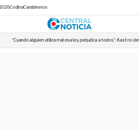
 2026
Codina
Carabineros
Central No
iliza mal esa ley, perjudica a todos”: Kast no descarta sacar importante