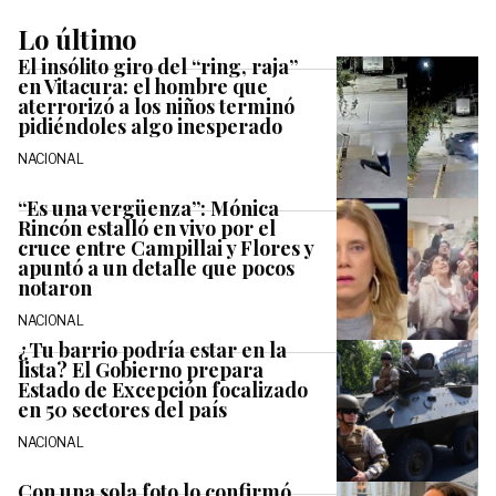
Lo último
El insólito giro del “ring, raja”
en Vitacura: el hombre que
aterrorizó a los niños terminó
pidiéndoles algo inesperado
NACIONAL
“Es una vergüenza”: Mónica
Rincón estalló en vivo por el
cruce entre Campillai y Flores y
apuntó a un detalle que pocos
notaron
NACIONAL
¿Tu barrio podría estar en la
lista? El Gobierno prepara
Estado de Excepción focalizado
en 50 sectores del país
NACIONAL
Con una sola foto lo confirmó