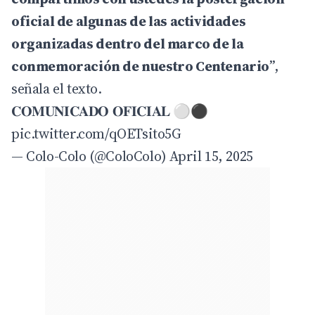
oficial de algunas de las actividades
organizadas dentro del marco de la
conmemoración de nuestro Centenario
”,
señala el texto.
𝐂𝐎𝐌𝐔𝐍𝐈𝐂𝐀𝐃𝐎 𝐎𝐅𝐈𝐂𝐈𝐀𝐋 ⚪⚫
pic.twitter.com/qOETsito5G
— Colo-Colo (@ColoColo)
April 15, 2025