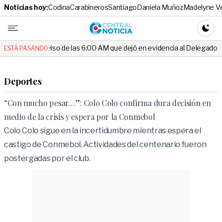
Noticias hoy:
Codina
Carabineros
Santiago
Daniela Muñoz
Madelyne V
Central No
CAMBI
l aviso de las 6:00 AM que dejó en evidencia al Delegado
Escánda
ESTÁ PASANDO:
Deportes
“Con mucho pesar…”: Colo Colo confirma dura decisión en
medio de la crisis y espera por la Conmebol
Colo Colo sigue en la incertidumbre mientras espera el
castigo de Conmebol. Actividades del centenario fueron
postergadas por el club.