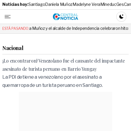
Noticias hoy:
Santiago
Daniela Muñoz
Madelyne Vera
Mineduc
Ges
Cam
Central No
CAMBI
iela Muñoz y el alcalde de Independencia celebraron hito: el mensaje es 
ESTÁ PASANDO:
Nacional
¡Lo encontraron! Venezolano fue el causante del impactante
asesinato de turista peruano en Barrio Yungay
La PDI detiene a venezolano por el asesinato a
quemarropa de un turista peruano en Santiago.