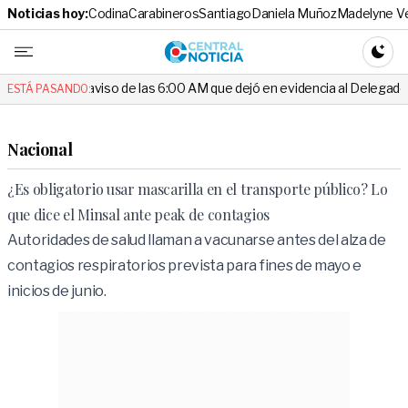
Noticias hoy:
Codina
Carabineros
Santiago
Daniela Muñoz
Madelyne V
Central No
CAMBI
 el aviso de las 6:00 AM que dejó en evidencia al Delegado
Escán
ESTÁ PASANDO:
Nacional
¿Es obligatorio usar mascarilla en el transporte público? Lo
que dice el Minsal ante peak de contagios
Autoridades de salud llaman a vacunarse antes del alza de
contagios respiratorios prevista para fines de mayo e
inicios de junio.