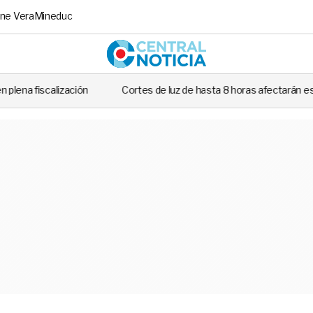
ne Vera
Mineduc
Central No
ión
Cortes de luz de hasta 8 horas afectarán este martes a siete 