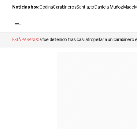
Noticias hoy:
Codina
Carabineros
Santiago
Daniela Muñoz
Madely
ista fue detenido tras casi atropellar a un carabinero en plena fiscalizac
ESTÁ PASANDO: