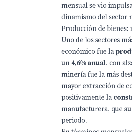
mensual se vio impuls
dinamismo del sector 
Producción de bienes: 
Uno de los sectores má
económico fue la
prod
un
4,6% anual
, con alz
minería fue la más des
mayor extracción de c
positivamente la
const
manufacturera, que a
periodo.
En términos mensuales 