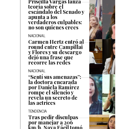
Priscilla Vargas lanza
teoría sobre el
escándalo del Senado y
apunta a los
verdaderos culpables:
no son quienes crees
NACIONAL
Carmen Hertz entró al
round entre Campillai
y Flores y su descargo
dejó una frase que
recorre las redes
NACIONAL
“Sentí sus amenazas”:
la doctora encarada
por Daniela Ramírez
rompe el silencio y
revela un secreto de
las actrices
TENDENCIA
Tras pedir disculpas
por manejar a 206
km/h, Naya Fácil tomó