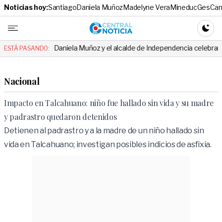
Noticias hoy:
Santiago
Daniela Muñoz
Madelyne Vera
Mineduc
Ges
Cam
Central No
CAMBI
Daniela Muñoz y el alcalde de Independencia celebraron hito: el mens
ESTÁ PASANDO:
Nacional
Impacto en Talcahuano: niño fue hallado sin vida y su madre
y padrastro quedaron detenidos
Detienen al padrastro y a la madre de un niño hallado sin
vida en Talcahuano; investigan posibles indicios de asfixia.