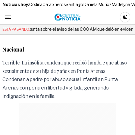
Noticias hoy:
Codina
Carabineros
Santiago
Daniela Muñoz
Madelyne V
Central No
CAMBI
gunta sobre el aviso de las 6:00 AM que dejó en evidencia al Delegado
ESTÁ PASANDO:
Nacional
Terrible: La insólita condena que recibió hombre que abuso
sexualmente de su hija de 7 años en Punta Arenas
Condenan a padre por abuso sexual infantil en Punta
Arenas con pena en libertad vigilada, generando
indignación en la familia.