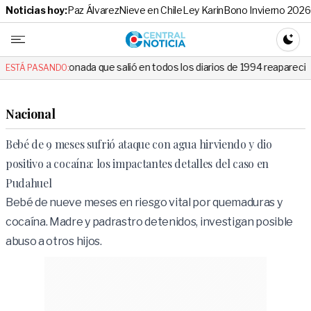
Noticias hoy:
Paz Álvarez
Nieve en Chile
Ley Karin
Bono Invierno 2026
Central No
CAMBI
ada que salió en todos los diarios de 1994 reapareció e hizo llorar a t
ESTÁ PASANDO:
Nacional
Bebé de 9 meses sufrió ataque con agua hirviendo y dio
positivo a cocaína: los impactantes detalles del caso en
Pudahuel
Bebé de nueve meses en riesgo vital por quemaduras y
cocaína. Madre y padrastro detenidos, investigan posible
abuso a otros hijos.