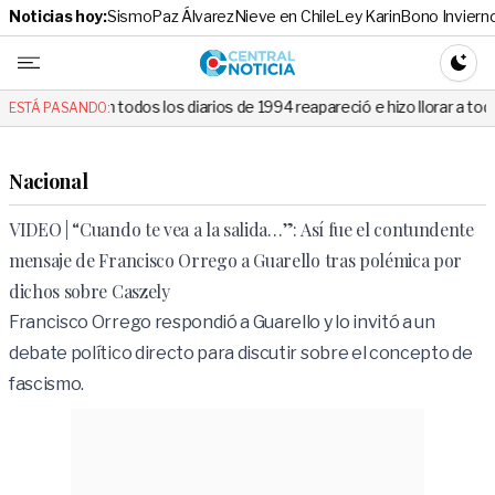
Noticias hoy:
Sismo
Paz Álvarez
Nieve en Chile
Ley Karin
Bono Inviern
Central No
CAMBI
odos los diarios de 1994 reapareció e hizo llorar a todos en Canal 13
ESTÁ PASANDO:
Nacional
VIDEO | “Cuando te vea a la salida…”: Así fue el contundente
mensaje de Francisco Orrego a Guarello tras polémica por
dichos sobre Caszely
Francisco Orrego respondió a Guarello y lo invitó a un
debate político directo para discutir sobre el concepto de
fascismo.