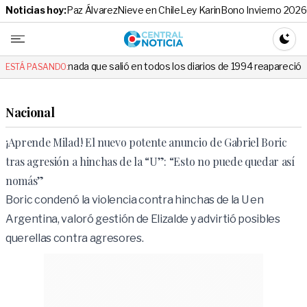
Noticias hoy:
Paz Álvarez
Nieve en Chile
Ley Karin
Bono Invierno 2026
Central No
CAMBI
a que salió en todos los diarios de 1994 reapareció e hizo llorar a tod
ESTÁ PASANDO:
Nacional
¡Aprende Milad! El nuevo potente anuncio de Gabriel Boric
tras agresión a hinchas de la “U”: “Esto no puede quedar así
nomás”
Boric condenó la violencia contra hinchas de la U en
Argentina, valoró gestión de Elizalde y advirtió posibles
querellas contra agresores.