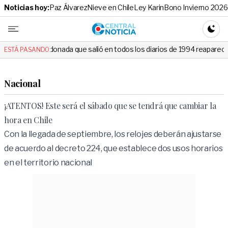
Noticias hoy:
Paz Álvarez
Nieve en Chile
Ley Karin
Bono Invierno 2026
Central No
CAMBI
andonada que salió en todos los diarios de 1994 reapareció e hizo llora
ESTÁ PASANDO:
Nacional
¡ATENTOS! Este será el sábado que se tendrá que cambiar la
hora en Chile
Con la llegada de septiembre, los relojes deberán ajustarse
de acuerdo al decreto 224, que establece dos usos horarios
en el territorio nacional