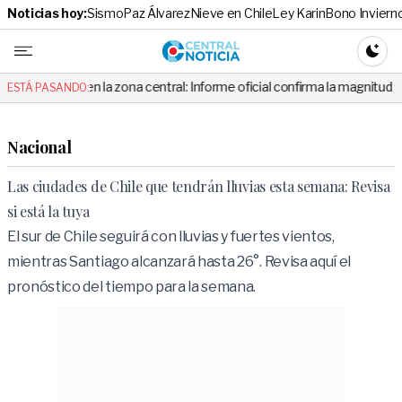
Noticias hoy:
Sismo
Paz Álvarez
Nieve en Chile
Ley Karin
Bono Inviern
Central No
CAMBI
en la zona central: Informe oficial confirma la magnitud y el origen del 
ESTÁ PASANDO:
Nacional
Las ciudades de Chile que tendrán lluvias esta semana: Revisa
si está la tuya
El sur de Chile seguirá con lluvias y fuertes vientos,
mientras Santiago alcanzará hasta 26°. Revisa aquí el
pronóstico del tiempo para la semana.