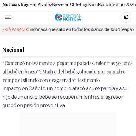
Noticias hoy:
Paz Álvarez
Nieve en Chile
Ley Karin
Bono Invierno 2026
Central No
CAMBI
donada que salió en todos los diarios de 1994 reapareció e hizo llorar 
ESTÁ PASANDO:
Nacional
“Comenzó nuevamente a pegarme patadas, mientras yo tenía
al bebé en brazo”: Madre del bebé golpeado por su padre
rompe el silencio con desgarrador testimonio
Impacto en Cañete: un hombre atacó a su expareja y a su
hijo de un año. El bebé se recupera mientras el agresor
quedó en prisión preventiva.