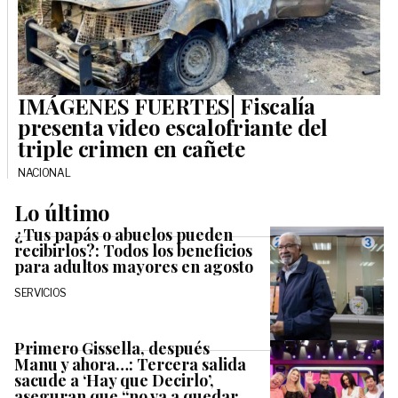
IMÁGENES FUERTES| Fiscalía
presenta video escalofriante del
triple crimen en cañete
NACIONAL
Lo último
¿Tus papás o abuelos pueden
recibirlos?: Todos los beneficios
para adultos mayores en agosto
SERVICIOS
Primero Gissella, después
Manu y ahora…: Tercera salida
sacude a ‘Hay que Decirlo’,
aseguran que “no va a quedar