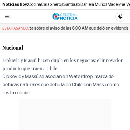
Noticias hoy:
Codina
Carabineros
Santiago
Daniela Muñoz
Madelyne V
Central No
CAMBI
 sobre el aviso de las 6:00 AM que dejó en evidencia al Delegado
ESTÁ PASANDO:
Nacional
Djokovic y Massú hacen dupla en los negocios: el innovador
producto que traen a Chile
Djokovic y Massú se asocian en Waterdrop, marca de
bebidas naturales que debuta en Chile con Massú como
rostro oficial.