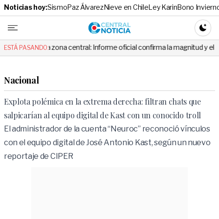
Noticias hoy:
Sismo
Paz Álvarez
Nieve en Chile
Ley Karin
Bono Inviern
Central No
CAMBI
a zona central: Informe oficial confirma la magnitud y el origen del temb
ESTÁ PASANDO:
Nacional
Explota polémica en la extrema derecha: filtran chats que
salpicarían al equipo digital de Kast con un conocido troll
El administrador de la cuenta “Neuroc” reconoció vínculos
con el equipo digital de José Antonio Kast, según un nuevo
reportaje de CIPER