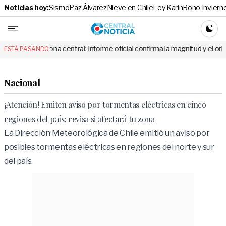
Noticias hoy:
Sismo
Paz Álvarez
Nieve en Chile
Ley Karin
Bono Inviern
Central No
CAMBI
zona central: Informe oficial confirma la magnitud y el origen del temblo
ESTÁ PASANDO:
Nacional
¡Atención! Emiten aviso por tormentas eléctricas en cinco
regiones del país: revisa si afectará tu zona
La Dirección Meteorológica de Chile emitió un aviso por
posibles tormentas eléctricas en regiones del norte y sur
del país.