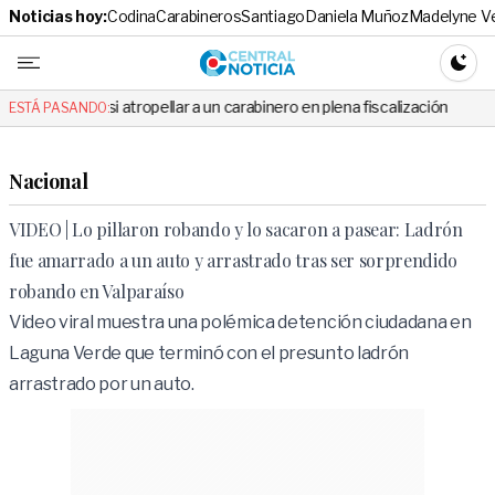
Noticias hoy:
Codina
Carabineros
Santiago
Daniela Muñoz
Madelyne V
Central No
CAMBI
si atropellar a un carabinero en plena fiscalización
Cortes de luz 
ESTÁ PASANDO:
Nacional
VIDEO | Lo pillaron robando y lo sacaron a pasear: Ladrón
fue amarrado a un auto y arrastrado tras ser sorprendido
robando en Valparaíso
Video viral muestra una polémica detención ciudadana en
Laguna Verde que terminó con el presunto ladrón
arrastrado por un auto.