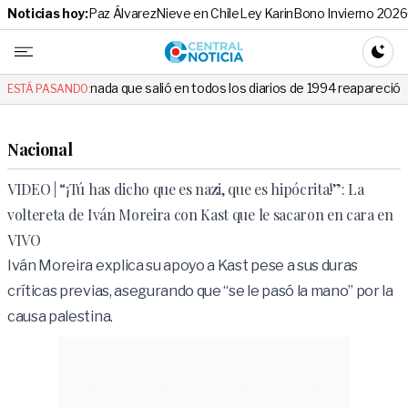
Noticias hoy:
Paz Álvarez
Nieve en Chile
Ley Karin
Bono Invierno 2026
Central No
CAMBI
 que salió en todos los diarios de 1994 reapareció e hizo llorar a todo
ESTÁ PASANDO:
Nacional
VIDEO | “¡Tú has dicho que es nazi, que es hipócrita!”: La
voltereta de Iván Moreira con Kast que le sacaron en cara en
VIVO
Iván Moreira explica su apoyo a Kast pese a sus duras
críticas previas, asegurando que “se le pasó la mano” por la
causa palestina.