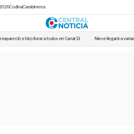
 2026
Codina
Carabineros
Central No
orar a todos en Canal 13
Nieve llegará a varias regiones de Chile: 