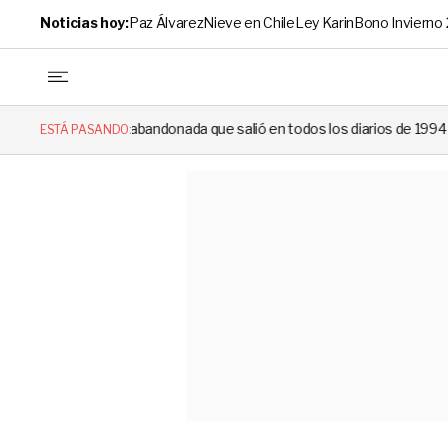
Noticias hoy:
Paz Álvarez
Nieve en Chile
Ley Karin
Bono Invierno
 abandonada que salió en todos los diarios de 1994 reapareció e hizo ll
ESTÁ PASANDO: