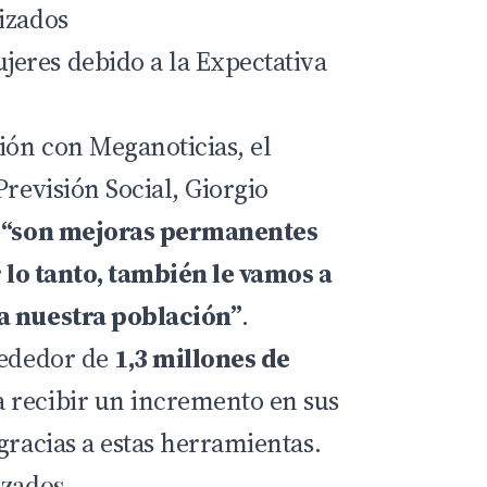
izados
eres debido a la Expectativa
ón con Meganoticias, el
Previsión Social, Giorgio
e
“son mejoras permanentes
r lo tanto, también le vamos a
a nuestra población”
.
rededor de
1,3 millones de
recibir un incremento en sus
gracias a estas herramientas.
izados