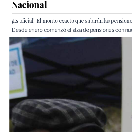
Nacional
¡Es oficial!: El monto exacto que subirán las pension
Desde enero comenzó el alza de pensiones con nue