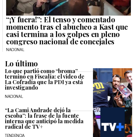
“¡Y fuera!”: El tenso y comentado
momento tras el abucheo a Kast que
casi termina a los golpes en pleno
congreso nacional de concejales
NACIONAL
Lo último
Lo que partió como “broma”
terminó en Fiscalía: el video de
La Cofradía que la PDI ya está
investigando
NACIONAL
“La Cami Andrade dejó la
escoba”: la frase de la fuente
interna que anticipó la medida
radical de TV+
TENDENCIA