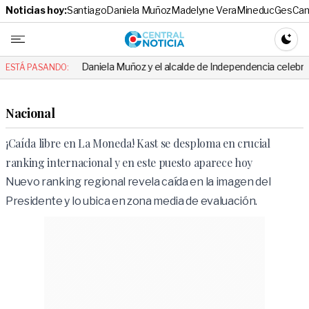
Noticias hoy:
Santiago
Daniela Muñoz
Madelyne Vera
Mineduc
Ges
Cam
Central No
CAMBI
Daniela Muñoz y el alcalde de Independencia celebraron hito: el men
ESTÁ PASANDO:
Nacional
¡Caída libre en La Moneda! Kast se desploma en crucial
ranking internacional y en este puesto aparece hoy
Nuevo ranking regional revela caída en la imagen del
Presidente y lo ubica en zona media de evaluación.