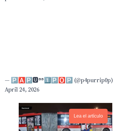
— 🅿️🅰️🅿️🆄®️®️1️⃣🅿️🅾️🅿️ (@p4purrip0p)
April 24, 2026
Lea el artículo