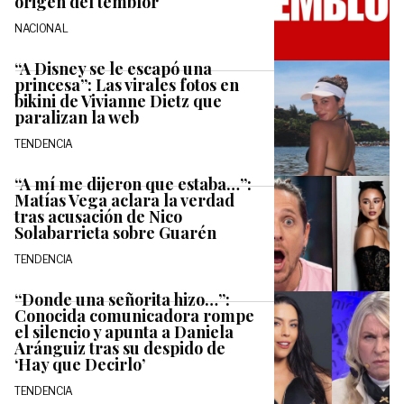
origen del temblor
NACIONAL
“A Disney se le escapó una
princesa”: Las virales fotos en
bikini de Vivianne Dietz que
paralizan la web
TENDENCIA
“A mí me dijeron que estaba…”:
Matías Vega aclara la verdad
tras acusación de Nico
Solabarrieta sobre Guarén
TENDENCIA
“Donde una señorita hizo…”:
Conocida comunicadora rompe
el silencio y apunta a Daniela
Aránguiz tras su despido de
‘Hay que Decirlo’
TENDENCIA