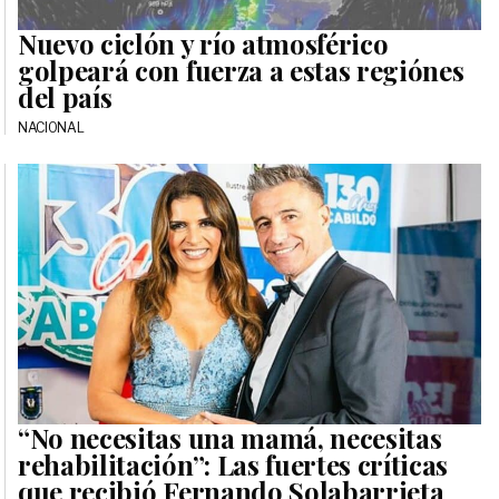
Nuevo ciclón y río atmosférico
golpeará con fuerza a estas regiónes
del país
NACIONAL
“No necesitas una mamá, necesitas
rehabilitación”: Las fuertes críticas
que recibió Fernando Solabarrieta