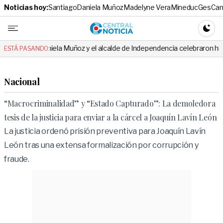
Noticias hoy:
Santiago
Daniela Muñoz
Madelyne Vera
Mineduc
Ges
Cam
Central No
CAMBI
iela Muñoz y el alcalde de Independencia celebraron hito: el mensaje es
ESTÁ PASANDO:
Nacional
“Macrocriminalidad” y “Estado Capturado”: La demoledora
tesis de la justicia para enviar a la cárcel a Joaquín Lavín León
La justicia ordenó prisión preventiva para Joaquín Lavín
León tras una extensa formalización por corrupción y
fraude.