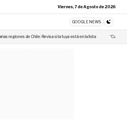
Viernes, 7 de Agosto de 2026
ticia
GOOGLE NEWS
CAMBIA A 
 si la tuya está en la lista
“Cuando alguien utiliza mal esa ley, 