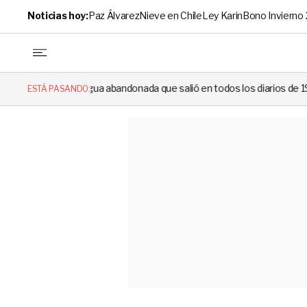
Noticias hoy:
Paz Álvarez
Nieve en Chile
Ley Karin
Bono Invierno
donada que salió en todos los diarios de 1994 reapareció e hizo llorar 
ESTÁ PASANDO: