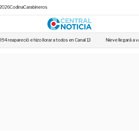
 2026
Codina
Carabineros
Central No
a todos en Canal 13
Nieve llegará a varias regiones de Chile: Revisa