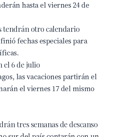
derán hasta el viernes 24 de
s tendrán otro calendario
inió fechas especiales para
ficas.
el 6 de julio
agos
, las vacaciones partirán el
inarán el viernes 17 del mismo
ndrán tres semanas de descanso
mo sur del país contarán con un