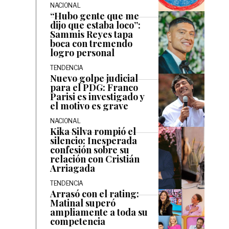
NACIONAL
“Hubo gente que me
dijo que estaba loco”:
Sammis Reyes tapa
boca con tremendo
logro personal
TENDENCIA
Nuevo golpe judicial
para el PDG: Franco
Parisi es investigado y
el motivo es grave
NACIONAL
Kika Silva rompió el
silencio: Inesperada
confesión sobre su
relación con Cristián
Arriagada
TENDENCIA
Arrasó con el rating:
Matinal superó
ampliamente a toda su
competencia