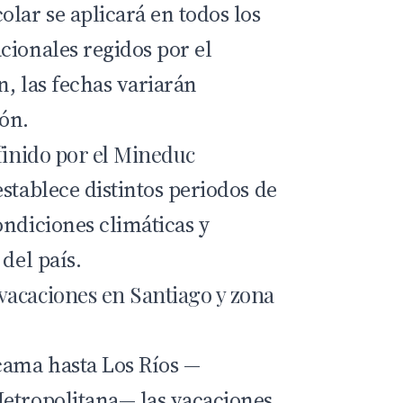
lar se aplicará en todos los
cionales regidos por el
ón
, las fechas variarán
ón.
finido por el Mineduc
stablece distintos periodos de
ondiciones climáticas y
 del país.
acaciones en Santiago y zona
cama
hasta
Los Ríos
—
etropolitana
— las vacaciones