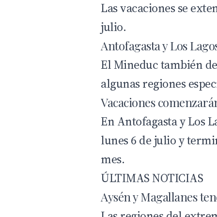
Las vacaciones se exten
julio.
Antofagasta y Los Lago
El Mineduc también def
algunas regiones especí
Vacaciones comenzarán 
En
Antofagasta
y
Los L
lunes 6 de julio y term
mes.
ÚLTIMAS NOTICIAS
Aysén y Magallanes te
Las regiones del extre