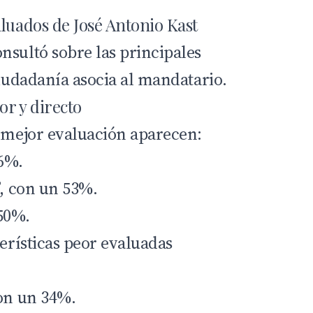
aluados de José Antonio Kast
nsultó sobre las principales
ciudadanía asocia al mandatario.
or y directo
n mejor evaluación aparecen:
56%.
”, con un 53%.
50%.
terísticas peor evaluadas
con un 34%.