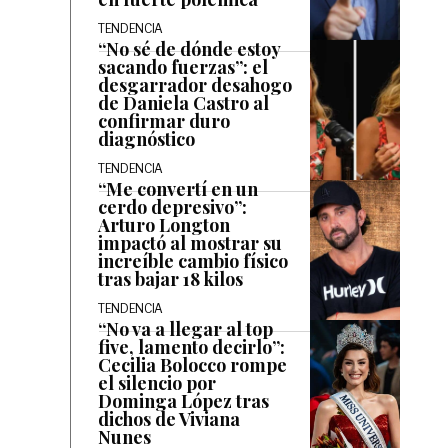
TENDENCIA
“No sé de dónde estoy
sacando fuerzas”: el
desgarrador desahogo
de Daniela Castro al
confirmar duro
diagnóstico
TENDENCIA
“Me convertí en un
cerdo depresivo”:
Arturo Longton
impactó al mostrar su
increíble cambio físico
tras bajar 18 kilos
TENDENCIA
“No va a llegar al top
five, lamento decirlo”:
Cecilia Bolocco rompe
el silencio por
Dominga López tras
dichos de Viviana
Nunes