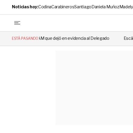
Noticias hoy:
Codina
Carabineros
Santiago
Daniela Muñoz
Madely
 AM que dejó en evidencia al Delegado
Escándalo en el fútbol chil
ESTÁ PASANDO: