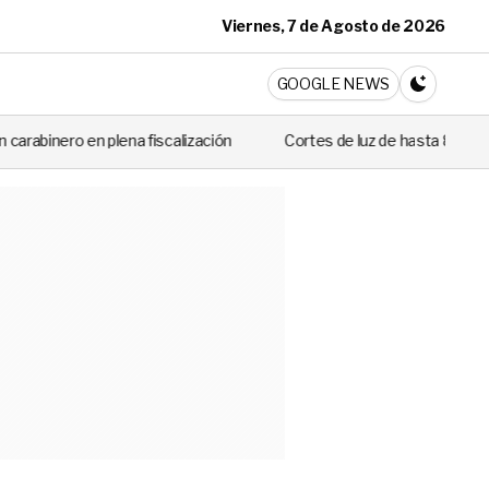
Viernes, 7 de Agosto de 2026
ticia
GOOGLE NEWS
CAMBIA A 
 fiscalización
Cortes de luz de hasta 8 horas afectarán este marte