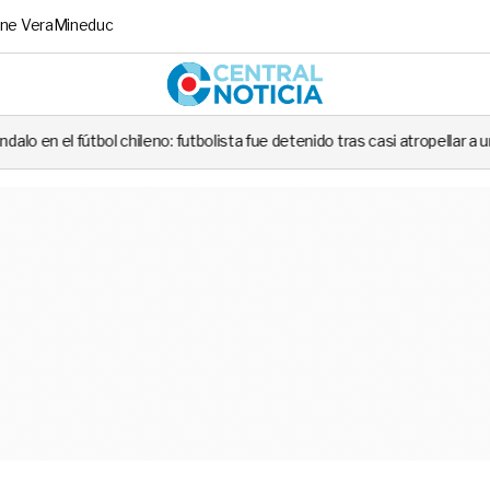
ne Vera
Mineduc
Central No
eno: futbolista fue detenido tras casi atropellar a un carabinero en plena