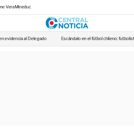
ne Vera
Mineduc
Central No
o
Escándalo en el fútbol chileno: futbolista fue detenido tras casi