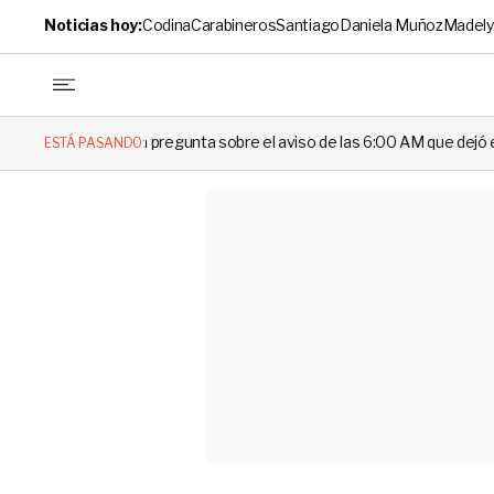
Noticias hoy:
Codina
Carabineros
Santiago
Daniela Muñoz
Madely
pregunta sobre el aviso de las 6:00 AM que dejó en evidencia al Delegad
ESTÁ PASANDO: