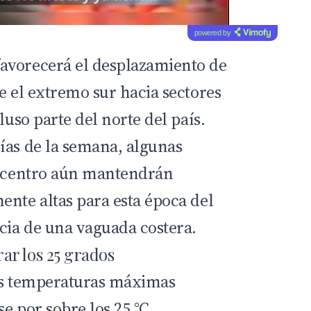
powered by
avorecerá el desplazamiento de
e el extremo sur hacia sectores
luso parte del norte del país.
ías de la semana, algunas
y centro aún mantendrán
ente altas para esta época del
ncia de una vaguada costera.
ar los 25 grados
las temperaturas máximas
e por sobre los 25 °C.