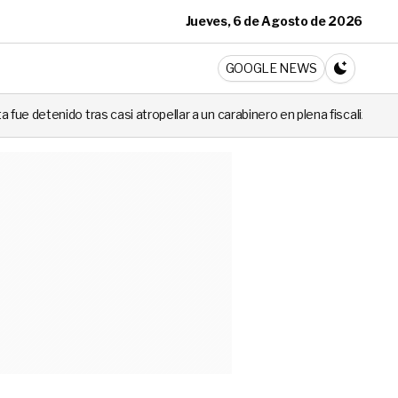
Jueves, 6 de Agosto de 2026
ticia
GOOGLE NEWS
CAMBIA A 
 atropellar a un carabinero en plena fiscalización
Cortes de luz de