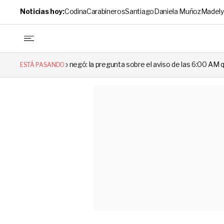
Noticias hoy:
Codina
Carabineros
Santiago
Daniela Muñoz
Madely
negó: la pregunta sobre el aviso de las 6:00 AM que dejó en evidencia 
ESTÁ PASANDO: