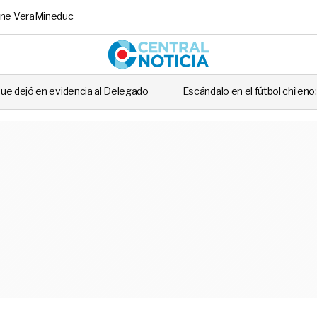
ne Vera
Mineduc
Central No
al Delegado
Escándalo en el fútbol chileno: futbolista fue detenido