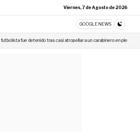
Viernes, 7 de Agosto de 2026
ticia
GOOGLE NEWS
CAMBIA A 
 tras casi atropellar a un carabinero en plena fiscalización
Cortes