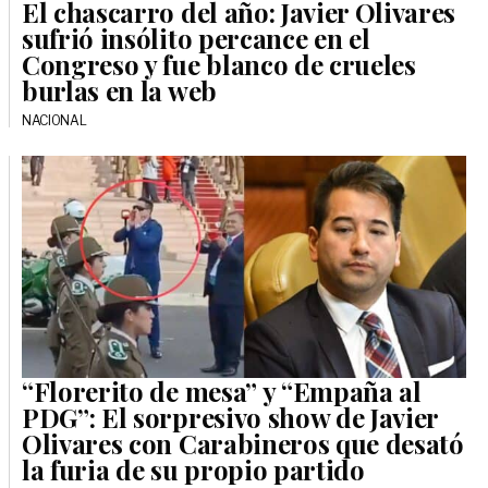
El chascarro del año: Javier Olivares
sufrió insólito percance en el
Congreso y fue blanco de crueles
burlas en la web
NACIONAL
“Florerito de mesa” y “Empaña al
PDG”: El sorpresivo show de Javier
Olivares con Carabineros que desató
la furia de su propio partido