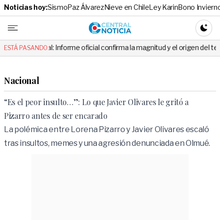
Noticias hoy:
Sismo
Paz Álvarez
Nieve en Chile
Ley Karin
Bono Inviern
Central No
CAMBI
: Informe oficial confirma la magnitud y el origen del temblor
VID
ESTÁ PASANDO:
Nacional
“Es el peor insulto…”: Lo que Javier Olivares le gritó a
Pizarro antes de ser encarado
La polémica entre Lorena Pizarro y Javier Olivares escaló
tras insultos, memes y una agresión denunciada en Olmué.