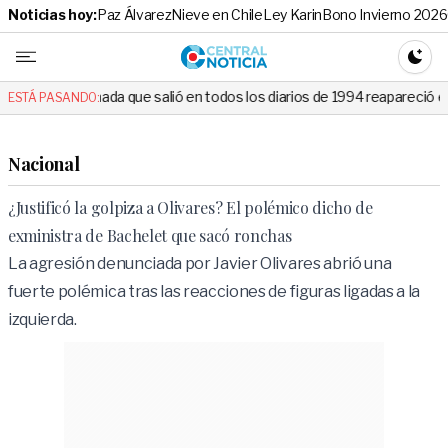
Noticias hoy:
Paz Álvarez
Nieve en Chile
Ley Karin
Bono Invierno 2026
Central No
CAMBI
que salió en todos los diarios de 1994 reapareció e hizo llorar a todo
ESTÁ PASANDO:
Nacional
¿Justificó la golpiza a Olivares? El polémico dicho de
exministra de Bachelet que sacó ronchas
La agresión denunciada por Javier Olivares abrió una
fuerte polémica tras las reacciones de figuras ligadas a la
izquierda.