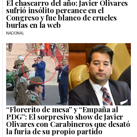
El chascarro del año: Javier Olivares
sufrió insólito percance en el
Congreso y fue blanco de crueles
burlas en la web
NACIONAL
“Florerito de mesa” y “Empaña al
PDG”: El sorpresivo show de Javier
Olivares con Carabineros que desató
la furia de su propio partido