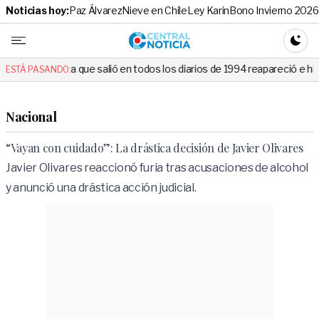
Noticias hoy:
Paz Álvarez
Nieve en Chile
Ley Karin
Bono Invierno 2026
Central No
CAMBI
e salió en todos los diarios de 1994 reapareció e hizo llorar a todos e
ESTÁ PASANDO:
Nacional
“Vayan con cuidado”: La drástica decisión de Javier Olivares
Javier Olivares reaccionó furia tras acusaciones de alcohol
y anunció una drástica acción judicial.